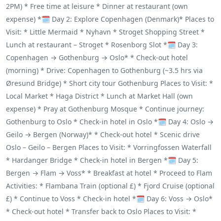
2PM) * Free time at leisure * Dinner at restaurant (own
expense) *🗓️ Day 2: Explore Copenhagen (Denmark)* Places to
Visit: * Little Mermaid * Nyhavn * Stroget Shopping Street *
Lunch at restaurant – Stroget * Rosenborg Slot *🗓️ Day 3:
Copenhagen → Gothenburg → Oslo* * Check-out hotel
(morning) * Drive: Copenhagen to Gothenburg (~3.5 hrs via
Øresund Bridge) * Short city tour Gothenburg Places to Visit: *
Local Market * Haga District * Lunch at Market Hall (own
expense) * Pray at Gothenburg Mosque * Continue journey:
Gothenburg to Oslo * Check-in hotel in Oslo *🗓️ Day 4: Oslo →
Geilo → Bergen (Norway)* * Check-out hotel * Scenic drive
Oslo – Geilo – Bergen Places to Visit: * Vorringfossen Waterfall
* Hardanger Bridge * Check-in hotel in Bergen *🗓️ Day 5:
Bergen → Flam → Voss* * Breakfast at hotel * Proceed to Flam
Activities: * Flambana Train (optional £) * Fjord Cruise (optional
£) * Continue to Voss * Check-in hotel *🗓️ Day 6: Voss → Oslo*
* Check-out hotel * Transfer back to Oslo Places to Visit: *