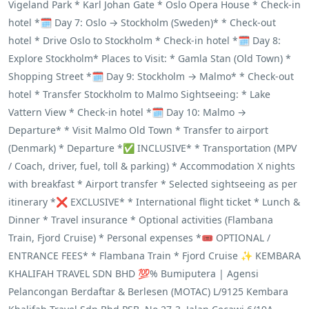
Vigeland Park * Karl Johan Gate * Oslo Opera House * Check-in
hotel *🗓️ Day 7: Oslo → Stockholm (Sweden)* * Check-out
hotel * Drive Oslo to Stockholm * Check-in hotel *🗓️ Day 8:
Explore Stockholm* Places to Visit: * Gamla Stan (Old Town) *
Shopping Street *🗓️ Day 9: Stockholm → Malmo* * Check-out
hotel * Transfer Stockholm to Malmo Sightseeing: * Lake
Vattern View * Check-in hotel *🗓️ Day 10: Malmo →
Departure* * Visit Malmo Old Town * Transfer to airport
(Denmark) * Departure *✅ INCLUSIVE* * Transportation (MPV
/ Coach, driver, fuel, toll & parking) * Accommodation X nights
with breakfast * Airport transfer * Selected sightseeing as per
itinerary *❌ EXCLUSIVE* * International flight ticket * Lunch &
Dinner * Travel insurance * Optional activities (Flambana
Train, Fjord Cruise) * Personal expenses *🎟️ OPTIONAL /
ENTRANCE FEES* * Flambana Train * Fjord Cruise ✨ KEMBARA
KHALIFAH TRAVEL SDN BHD 💯% Bumiputera | Agensi
Pelancongan Berdaftar & Berlesen (MOTAC) L/9125 Kembara