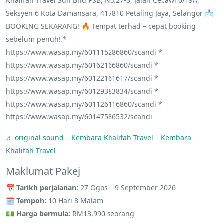
Khalifah Travel Sdn Bhd PSB, No.27-3, Jalan Cecawi 6/19A,
Seksyen 6 Kota Damansara, 417810 Petaling Jaya, Selangor 📩
BOOKING SEKARANG! 🔥 Tempat terhad – cepat booking
sebelum penuh! *
https://www.wasap.my/601115286860/scandi *
https://www.wasap.my/60162166860/scandi *
https://www.wasap.my/60122161617/scandi *
https://www.wasap.my/60129383834/scandi *
https://www.wasap.my/601126116860/scandi *
https://www.wasap.my/60147586532/scandi
♬ original sound – Kembara Khalifah Travel – Kembara
Khalifah Travel
Maklumat Pakej
📅
Tarikh perjalanan:
27 Ogos – 9 September 2026
🗓️
Tempoh:
10 Hari 8 Malam
💵
Harga bermula:
RM13,990 seorang