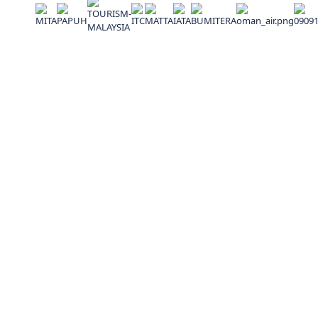
Alamat
No. 27-3, Jalan Cecawi PSB 6/19A, Seksyen 6 Kota
Damansara, 47810 Petaling Jaya, Selangor, Malaysia
(60) 0129383834
kembarakhalifahtravel@gmail.com