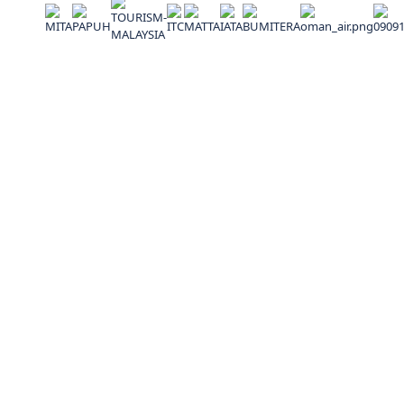
Alamat
No. 27-3, Jalan Cecawi PSB 6/19A, Seksyen 6 Kota
Damansara, 47810 Petaling Jaya, Selangor, Malaysia
(60) 0129383834
kembarakhalifahtravel@gmail.com