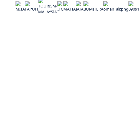
Alamat
No. 27-3, Jalan Cecawi PSB 6/19A, Seksyen 6 Kota
Damansara, 47810 Petaling Jaya, Selangor, Malaysia
(60) 0129383834
kembarakhalifahtravel@gmail.com