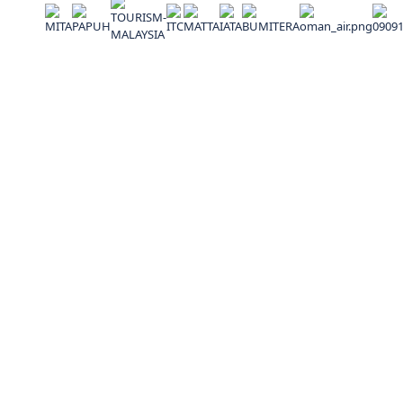
Alamat
No. 27-3, Jalan Cecawi PSB 6/19A, Seksyen 6 Kota
Damansara, 47810 Petaling Jaya, Selangor, Malaysia
(60) 0129383834
kembarakhalifahtravel@gmail.com